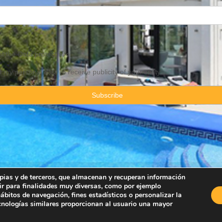
pt the
Data
protect info
f my personal data to receive publicity of your entity
ropias y de terceros, que almacenan y recuperan información
ir para finalidades muy diversas, como por ejemplo
Property Consulting Spain By JadeVillas S.L. ·
Legal advice
·
Privacy Pol
bitos de navegación, fines estadísticos o personalizar la
ecnologías similares proporcionan al usuario una mayor