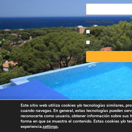
Privacy Policy
I have read and acce
I concent to the use o
Este sitio web utiliza cookies y/o tecnologías similares, p
cuando navegas. En general, estas tecnologías pueden serv
Copyright © 2025 
reconocerte como usuario, obtener información sobre sus há
forma en que se muestra el contenido. Estas cookies y/o t
experiencia.
settings
.