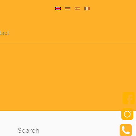
tact
Search