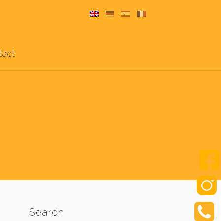
tact
Search