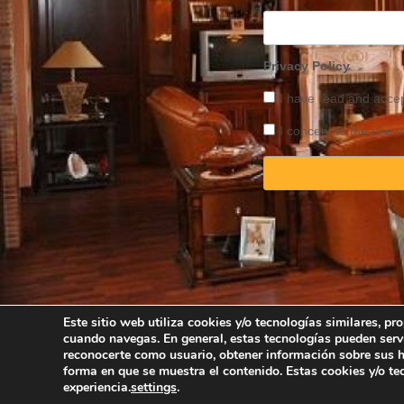
Privacy Policy
I have read and acce
I concent to the use o
Este sitio web utiliza cookies y/o tecnologías similares, p
cuando navegas. En general, estas tecnologías pueden serv
Copyright © 2025 
reconocerte como usuario, obtener información sobre sus há
forma en que se muestra el contenido. Estas cookies y/o t
experiencia.
settings
.