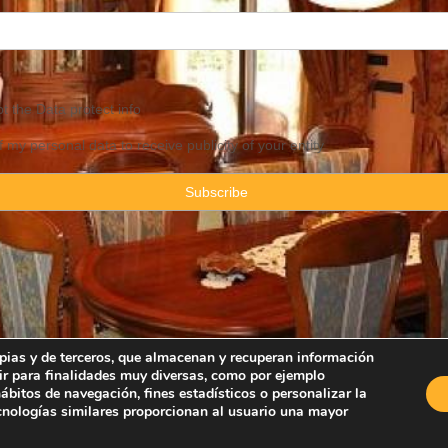
pt the
Data
protect info
f my personal data to receive publicity of your entity
ropias y de terceros, que almacenan y recuperan información
ir para finalidades muy diversas, como por ejemplo
Property Consulting Spain By JadeVillas S.L. ·
Legal advice
·
Privacy Pol
bitos de navegación, fines estadísticos o personalizar la
ecnologías similares proporcionan al usuario una mayor