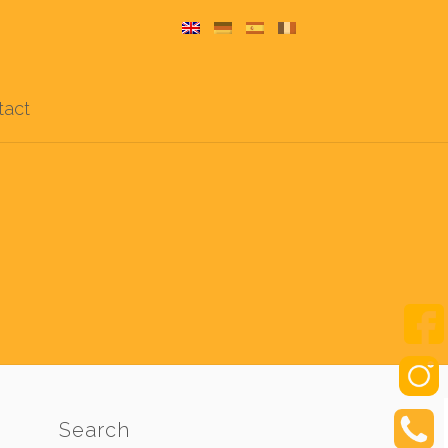
tact
Search