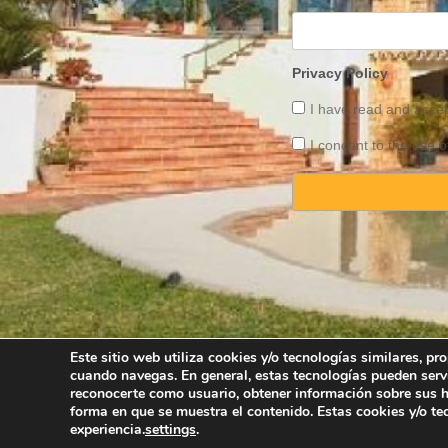
Privacy Policy
I have read and acce
I concent to the use o
Este sitio web utiliza cookies y/o tecnologías similares, p
cuando navegas. En general, estas tecnologías pueden serv
Copyright © 2025 
reconocerte como usuario, obtener información sobre sus há
forma en que se muestra el contenido. Estas cookies y/o t
experiencia.
settings
.