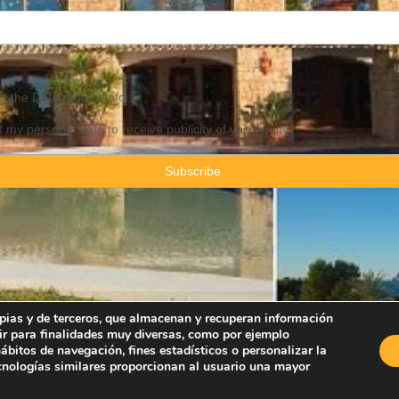
pt the
Data
protect info
f my personal data to receive publicity of your entity
ropias y de terceros, que almacenan y recuperan información
ir para finalidades muy diversas, como por ejemplo
Property Consulting Spain By JadeVillas S.L. ·
Legal advice
·
Privacy Pol
bitos de navegación, fines estadísticos o personalizar la
ecnologías similares proporcionan al usuario una mayor