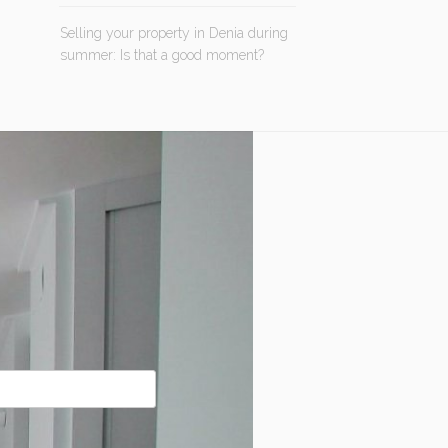
Selling your property in Denia during
summer: Is that a good moment?