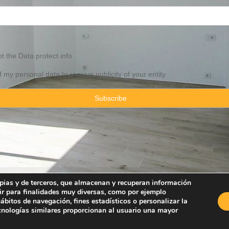
pt the
Data
protect info
f my personal data to receive publicity of your entity
ropias y de terceros, que almacenan y recuperan información
ir para finalidades muy diversas, como por ejemplo
Property Consulting Spain By JadeVillas S.L. ·
Legal advice
·
Privacy Pol
bitos de navegación, fines estadísticos o personalizar la
ecnologías similares proporcionan al usuario una mayor