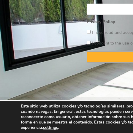
Privacy Policy
I have read and acce
I concent to the use o
Este sitio web utiliza cookies y/o tecnologías similares, p
cuando navegas. En general, estas tecnologías pueden serv
Copyright © 2025 
reconocerte como usuario, obtener información sobre sus há
forma en que se muestra el contenido. Estas cookies y/o t
experiencia.
settings
.