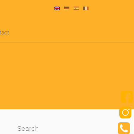
tact
Search