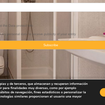
pt the
Data
protect info
f my personal data to receive publicity of your entity
ropias y de terceros, que almacenan y recuperan información
ir para finalidades muy diversas, como por ejemplo
Property Consulting Spain By JadeVillas S.L. ·
Legal advice
·
Privacy Pol
bitos de navegación, fines estadísticos o personalizar la
ecnologías similares proporcionan al usuario una mayor