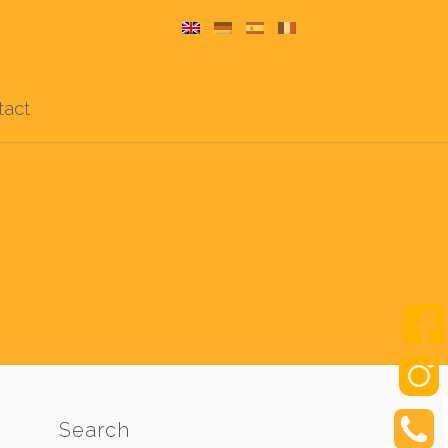
tact
Search