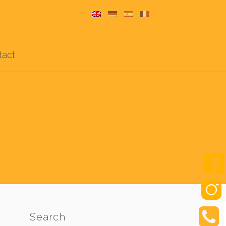
tact
Search