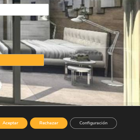
icy
·
Cookies Policy
Aceptar
Rechazar
Configuración