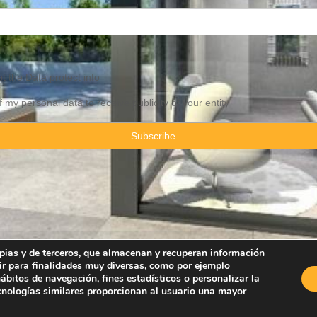
pt the
Data
protect info
f my personal data to receive publicity of your entity
ropias y de terceros, que almacenan y recuperan información
ir para finalidades muy diversas, como por ejemplo
Property Consulting Spain By JadeVillas S.L. ·
Legal advice
·
Privacy Pol
bitos de navegación, fines estadísticos o personalizar la
ecnologías similares proporcionan al usuario una mayor