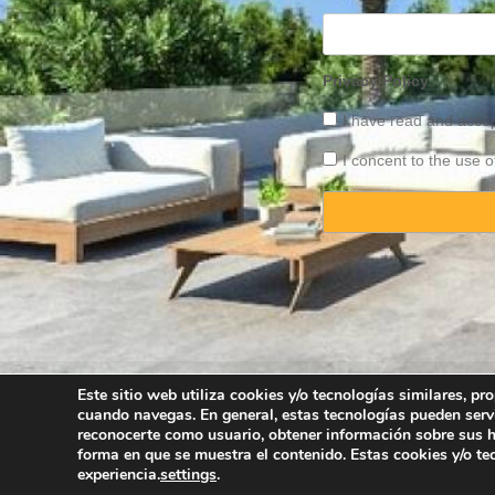
Privacy Policy
I have read and acce
I concent to the use o
Este sitio web utiliza cookies y/o tecnologías similares, p
cuando navegas. En general, estas tecnologías pueden serv
Copyright © 2025 
reconocerte como usuario, obtener información sobre sus há
forma en que se muestra el contenido. Estas cookies y/o t
experiencia.
settings
.