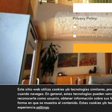
Privacy Policy
I have read and acce
I concent to the use o
Este sitio web utiliza cookies y/o tecnologías similares, p
cuando navegas. En general, estas tecnologías pueden serv
Copyright © 2025 
reconocerte como usuario, obtener información sobre sus há
forma en que se muestra el contenido. Estas cookies y/o t
experiencia.
settings
.