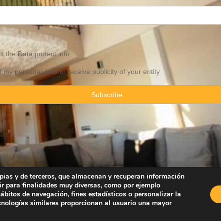
pt the
Data
protect info
f my personal data to receive publicity of your entity
ropias y de terceros, que almacenan y recuperan información
ir para finalidades muy diversas, como por ejemplo
Property Consulting Spain By JadeVillas S.L. ·
Legal advice
·
Privacy Pol
bitos de navegación, fines estadísticos o personalizar la
ecnologías similares proporcionan al usuario una mayor