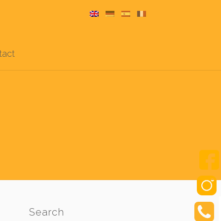
tact
Search