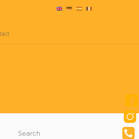
tact
Search