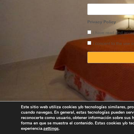
Privacy Policy
I have read and acce
I concent to the use o
Este sitio web utiliza cookies y/o tecnologías similares, p
cuando navegas. En general, estas tecnologías pueden serv
Copyright © 2025 
reconocerte como usuario, obtener información sobre sus há
forma en que se muestra el contenido. Estas cookies y/o t
experiencia.
settings
.