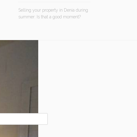
Selling your property in Denia during
summer: Is that a good moment?