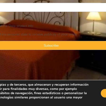
pt the
Data
protect info
f my personal data to receive publicity of your entity
ropias y de terceros, que almacenan y recuperan información
ir para finalidades muy diversas, como por ejemplo
Property Consulting Spain By JadeVillas S.L. ·
Legal advice
·
Privacy Pol
bitos de navegación, fines estadísticos o personalizar la
ecnologías similares proporcionan al usuario una mayor