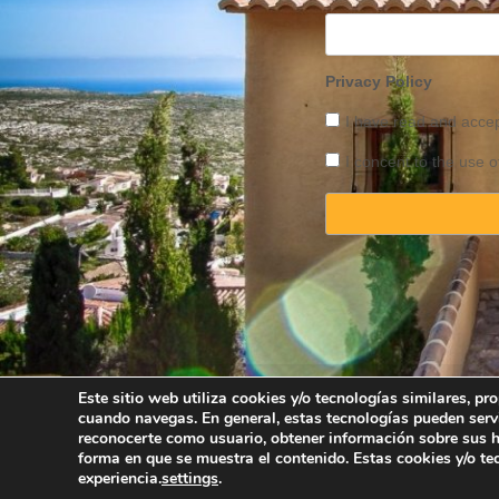
Privacy Policy
I have read and acce
I concent to the use o
Este sitio web utiliza cookies y/o tecnologías similares, p
cuando navegas. En general, estas tecnologías pueden serv
Copyright © 2025 
reconocerte como usuario, obtener información sobre sus há
forma en que se muestra el contenido. Estas cookies y/o t
experiencia.
settings
.