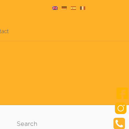
tact
Search