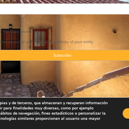
pt the
Data
protect info
f my personal data to receive publicity of your entity
ropias y de terceros, que almacenan y recuperan información
ir para finalidades muy diversas, como por ejemplo
Property Consulting Spain By JadeVillas S.L. ·
Legal advice
·
Privacy Pol
bitos de navegación, fines estadísticos o personalizar la
ecnologías similares proporcionan al usuario una mayor