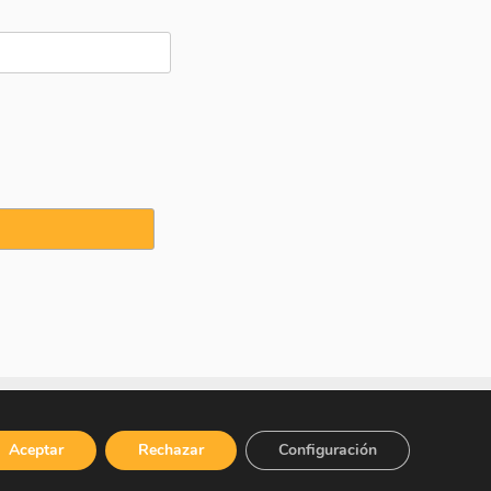
icy
·
Cookies Policy
Aceptar
Rechazar
Configuración