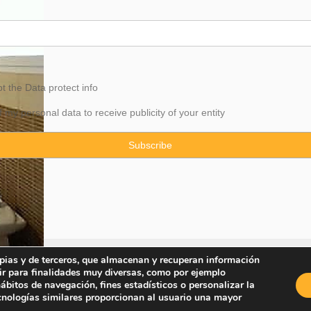
pt the
Data
protect info
f my personal data to receive publicity of your entity
ropias y de terceros, que almacenan y recuperan información
ir para finalidades muy diversas, como por ejemplo
Property Consulting Spain By JadeVillas S.L. ·
Legal advice
·
Privacy Pol
bitos de navegación, fines estadísticos o personalizar la
ecnologías similares proporcionan al usuario una mayor