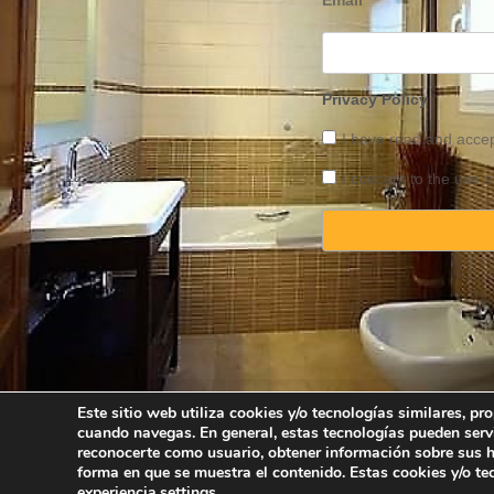
Email
Privacy Policy
I have read and acce
I concent to the use o
Este sitio web utiliza cookies y/o tecnologías similares, p
cuando navegas. En general, estas tecnologías pueden serv
Copyright © 2025 
reconocerte como usuario, obtener información sobre sus há
forma en que se muestra el contenido. Estas cookies y/o t
experiencia.
settings
.