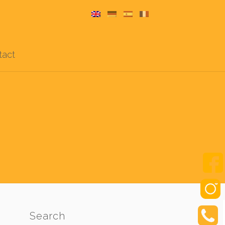
tact
Search