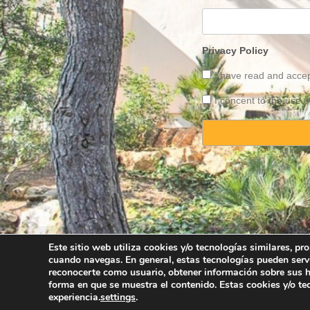
Privacy Policy
I have read and acce
I concent to the use o
Este sitio web utiliza cookies y/o tecnologías similares, p
cuando navegas. En general, estas tecnologías pueden serv
Copyright © 2025 
reconocerte como usuario, obtener información sobre sus há
forma en que se muestra el contenido. Estas cookies y/o t
experiencia.
settings
.