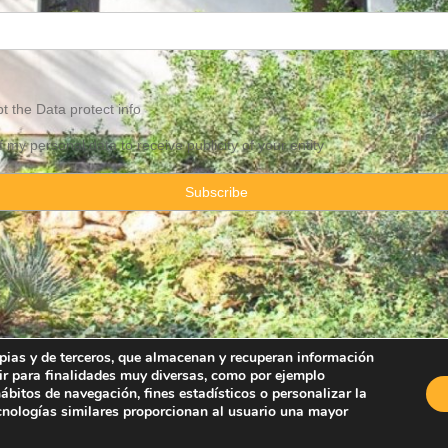
pt the
Data
protect info
f my personal data to receive publicity of your entity
ropias y de terceros, que almacenan y recuperan información
ir para finalidades muy diversas, como por ejemplo
Property Consulting Spain By JadeVillas S.L. ·
Legal advice
·
Privacy Pol
bitos de navegación, fines estadísticos o personalizar la
ecnologías similares proporcionan al usuario una mayor