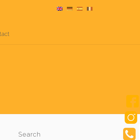
tact
Search