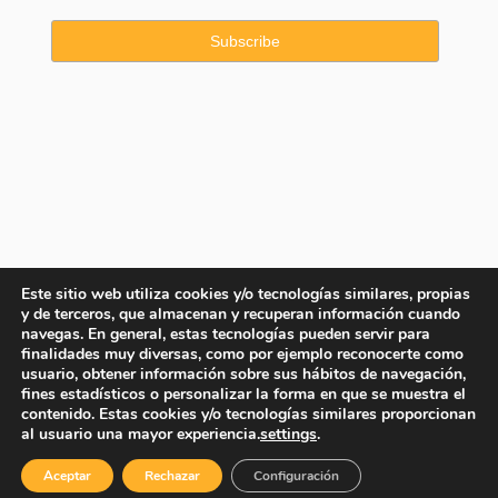
Este sitio web utiliza cookies y/o tecnologías similares, propias
y de terceros, que almacenan y recuperan información cuando
navegas. En general, estas tecnologías pueden servir para
finalidades muy diversas, como por ejemplo reconocerte como
usuario, obtener información sobre sus hábitos de navegación,
fines estadísticos o personalizar la forma en que se muestra el
contenido. Estas cookies y/o tecnologías similares proporcionan
Copyright © 2025 Property Consulting Spain By JadeVillas S.L. ·
al usuario una mayor experiencia.
settings
.
Legal advice
·
Privacy Policy
·
Cookies Policy
Aceptar
Rechazar
Configuración