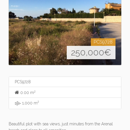
PCS9728
250,000
€
PCS9728
2
0.00 m
2
1,000 m
Beautiful plot with sea views, just minutes from the Arenal