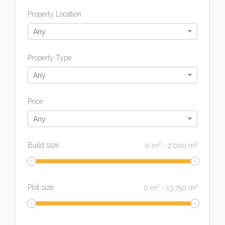
Property Location
Any
Property Type
Any
Price
Any
2
2
Build size
0
m
-
2,000
m
2
2
Plot size
0
m
-
13,750
m