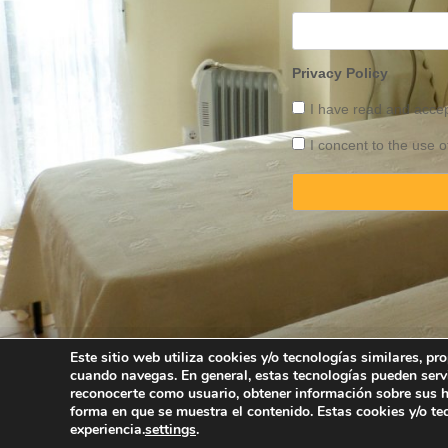
Privacy Policy
I have read and acce
I concent to the use o
Este sitio web utiliza cookies y/o tecnologías similares, p
cuando navegas. En general, estas tecnologías pueden serv
Copyright © 2025 
reconocerte como usuario, obtener información sobre sus há
forma en que se muestra el contenido. Estas cookies y/o t
experiencia.
settings
.