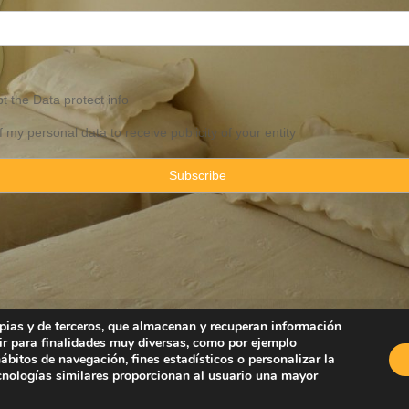
pt the
Data
protect info
f my personal data to receive publicity of your entity
ropias y de terceros, que almacenan y recuperan información
ir para finalidades muy diversas, como por ejemplo
Property Consulting Spain By JadeVillas S.L. ·
Legal advice
·
Privacy Pol
bitos de navegación, fines estadísticos o personalizar la
ecnologías similares proporcionan al usuario una mayor