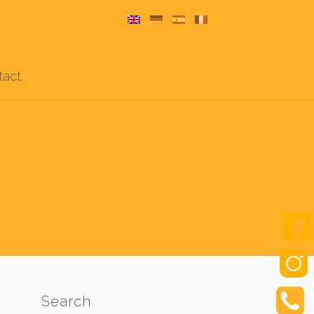
tact
Search