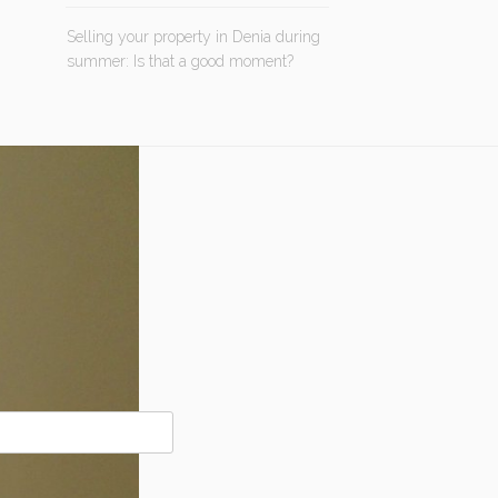
Selling your property in Denia during
summer: Is that a good moment?