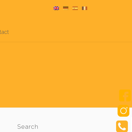
tact
Search