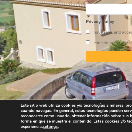
Privacy Policy
I have read and acce
I concent to the use o
Este sitio web utiliza cookies y/o tecnologías similares, p
cuando navegas. En general, estas tecnologías pueden serv
Copyright © 2025 
reconocerte como usuario, obtener información sobre sus há
forma en que se muestra el contenido. Estas cookies y/o t
experiencia.
settings
.