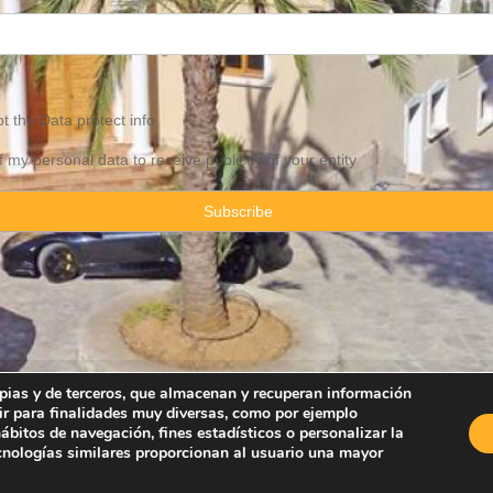
pt the
Data
protect info
f my personal data to receive publicity of your entity
ropias y de terceros, que almacenan y recuperan información
ir para finalidades muy diversas, como por ejemplo
Property Consulting Spain By JadeVillas S.L. ·
Legal advice
·
Privacy Pol
bitos de navegación, fines estadísticos o personalizar la
ecnologías similares proporcionan al usuario una mayor