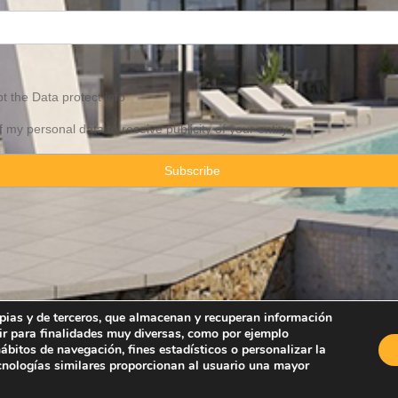
pt the
Data
protect info
f my personal data to receive publicity of your entity
ropias y de terceros, que almacenan y recuperan información
ir para finalidades muy diversas, como por ejemplo
Property Consulting Spain By JadeVillas S.L. ·
Legal advice
·
Privacy Pol
bitos de navegación, fines estadísticos o personalizar la
ecnologías similares proporcionan al usuario una mayor