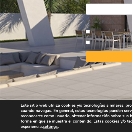
Privacy Policy
I have read and acce
I concent to the use o
Este sitio web utiliza cookies y/o tecnologías similares, p
cuando navegas. En general, estas tecnologías pueden serv
Copyright © 2025 
reconocerte como usuario, obtener información sobre sus há
forma en que se muestra el contenido. Estas cookies y/o t
experiencia.
settings
.