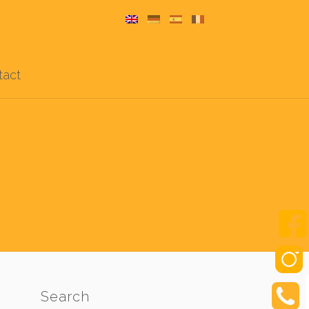
tact
Search