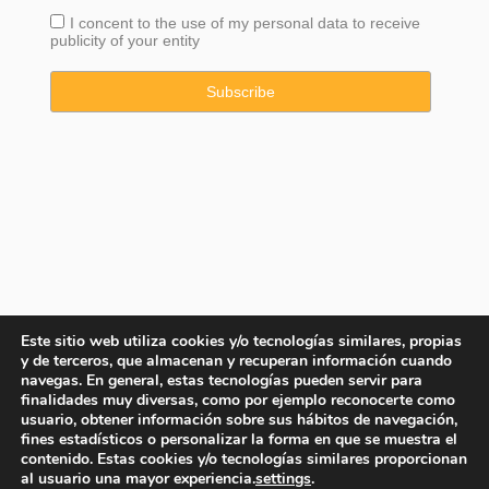
I concent to the use of my personal data to receive
publicity of your entity
Este sitio web utiliza cookies y/o tecnologías similares, propias
y de terceros, que almacenan y recuperan información cuando
navegas. En general, estas tecnologías pueden servir para
finalidades muy diversas, como por ejemplo reconocerte como
usuario, obtener información sobre sus hábitos de navegación,
fines estadísticos o personalizar la forma en que se muestra el
contenido. Estas cookies y/o tecnologías similares proporcionan
Copyright © 2025 Property Consulting Spain By JadeVillas S.L. ·
al usuario una mayor experiencia.
settings
.
Legal advice
·
Privacy Policy
·
Cookies Policy