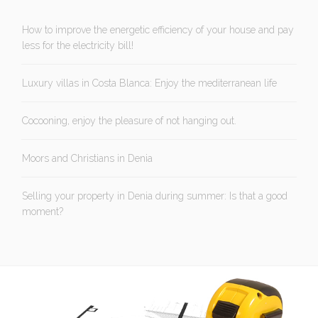
How to improve the energetic efficiency of your house and pay
less for the electricity bill!
Luxury villas in Costa Blanca: Enjoy the mediterranean life
Cocooning, enjoy the pleasure of not hanging out.
Moors and Christians in Denia
Selling your property in Denia during summer: Is that a good
moment?