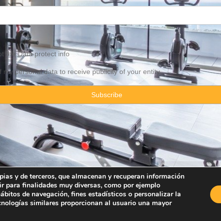
pt the
Data
protect info
f my personal data to receive publicity of your entity
ropias y de terceros, que almacenan y recuperan información
ir para finalidades muy diversas, como por ejemplo
Property Consulting Spain By JadeVillas S.L. ·
Legal advice
·
Privacy Pol
bitos de navegación, fines estadísticos o personalizar la
ecnologías similares proporcionan al usuario una mayor