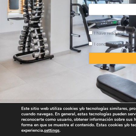
Privacy Policy
I have read and acce
I concent to the use o
Este sitio web utiliza cookies y/o tecnologías similares, p
cuando navegas. En general, estas tecnologías pueden serv
Copyright © 2025 
reconocerte como usuario, obtener información sobre sus há
forma en que se muestra el contenido. Estas cookies y/o t
experiencia.
settings
.