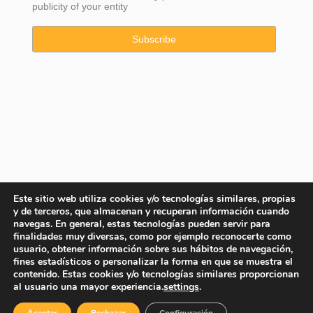
publicity of your entity
Este sitio web utiliza cookies y/o tecnologías similares, propias
y de terceros, que almacenan y recuperan información cuando
navegas. En general, estas tecnologías pueden servir para
finalidades muy diversas, como por ejemplo reconocerte como
usuario, obtener información sobre sus hábitos de navegación,
fines estadísticos o personalizar la forma en que se muestra el
contenido. Estas cookies y/o tecnologías similares proporcionan
Copyright © 2025 Property Consulting Spain By JadeVillas S.L. ·
al usuario una mayor experiencia.
settings
.
Legal advice
·
Privacy Policy
·
Cookies Policy