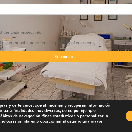
pt the
Data
protect info
f my personal data to receive publicity of your entity
ropias y de terceros, que almacenan y recuperan información
ir para finalidades muy diversas, como por ejemplo
Property Consulting Spain By JadeVillas S.L. ·
Legal advice
·
Privacy Pol
bitos de navegación, fines estadísticos o personalizar la
ecnologías similares proporcionan al usuario una mayor