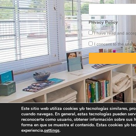
Privacy Policy
I have read and acce
I concent to the use o
Este sitio web utiliza cookies y/o tecnologías similares, p
cuando navegas. En general, estas tecnologías pueden serv
Copyright © 2025 
reconocerte como usuario, obtener información sobre sus há
forma en que se muestra el contenido. Estas cookies y/o t
experiencia.
settings
.