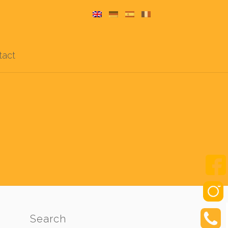
tact
Search