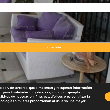
pt the
Data
protect info
f my personal data to receive publicity of your entity
ropias y de terceros, que almacenan y recuperan información
ir para finalidades muy diversas, como por ejemplo
Property Consulting Spain By JadeVillas S.L. ·
Legal advice
·
Privacy Pol
bitos de navegación, fines estadísticos o personalizar la
ecnologías similares proporcionan al usuario una mayor