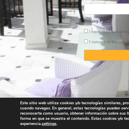
Privacy Policy
I have read and acce
I concent to the use o
Este sitio web utiliza cookies y/o tecnologías similares, p
cuando navegas. En general, estas tecnologías pueden serv
Copyright © 2025 
reconocerte como usuario, obtener información sobre sus há
forma en que se muestra el contenido. Estas cookies y/o t
experiencia.
settings
.