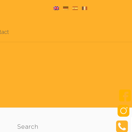
tact
Search