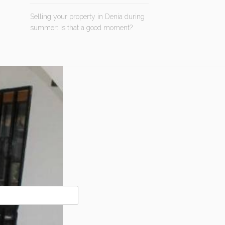
Selling your property in Denia during
summer: Is that a good moment?