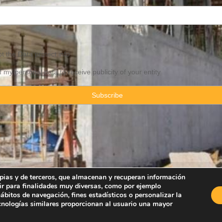
pt the
Data
protect info
f my personal data to receive publicity of your entity
ropias y de terceros, que almacenan y recuperan información
ir para finalidades muy diversas, como por ejemplo
Property Consulting Spain By JadeVillas S.L. ·
Legal advice
·
Privacy Pol
bitos de navegación, fines estadísticos o personalizar la
ecnologías similares proporcionan al usuario una mayor