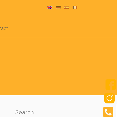
tact
Search