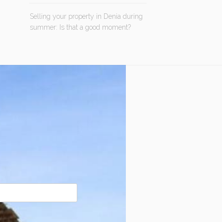
Selling your property in Denia during
summer: Is that a good moment?