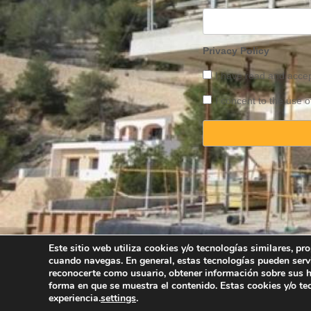
Privacy Policy
I have read and acce
I concent to the use o
Este sitio web utiliza cookies y/o tecnologías similares, p
cuando navegas. En general, estas tecnologías pueden serv
Copyright © 2025 
reconocerte como usuario, obtener información sobre sus há
forma en que se muestra el contenido. Estas cookies y/o t
experiencia.
settings
.