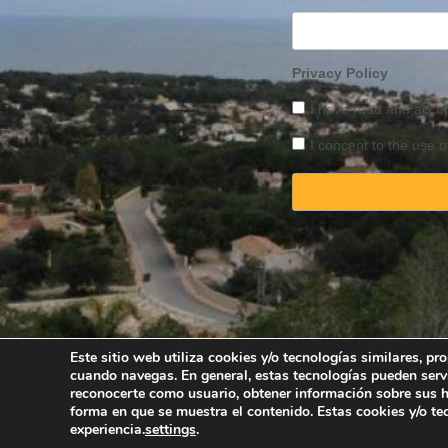
Privacy Policy
I have read and acce
I concent to the use o
Este sitio web utiliza cookies y/o tecnologías similares, p
cuando navegas. En general, estas tecnologías pueden serv
Copyright © 2025 
reconocerte como usuario, obtener información sobre sus há
forma en que se muestra el contenido. Estas cookies y/o t
experiencia.
settings
.