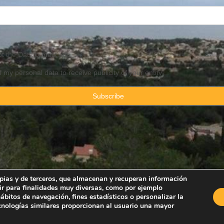
pt the
Data
protect info
f my personal data to receive publicity of your entity
ropias y de terceros, que almacenan y recuperan información
ir para finalidades muy diversas, como por ejemplo
Property Consulting Spain By JadeVillas S.L. ·
Legal advice
·
Privacy Pol
bitos de navegación, fines estadísticos o personalizar la
ecnologías similares proporcionan al usuario una mayor