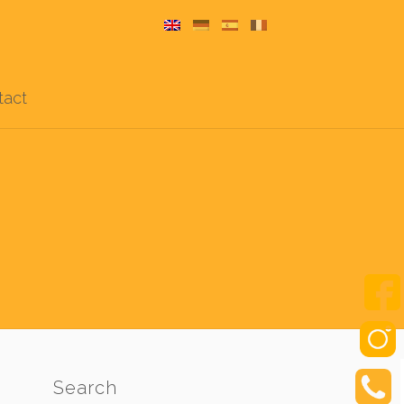
tact
Search